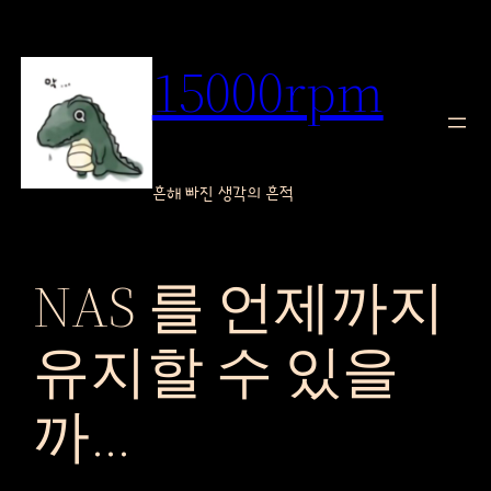
콘
텐
15000rpm
츠
로
바
로
흔해 빠진 생각의 흔적
가
기
NAS 를 언제까지
유지할 수 있을
까…